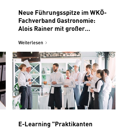
Neue Führungsspitze im WKÖ-
Fachverband Gastronomie:
Alois Rainer mit großer
Mehrheit zum neuen Obmann
Weiterlesen
gewählt
E-Learning "Praktikanten