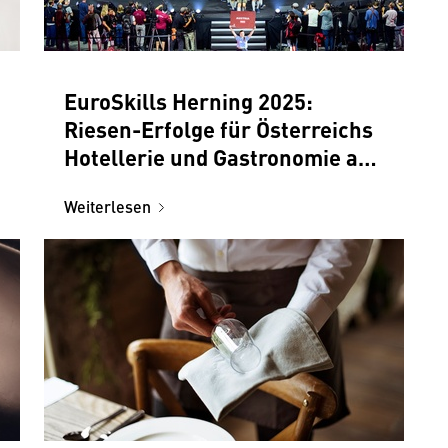
EuroSkills Herning 2025:
Riesen-Erfolge für Österreichs
Hotellerie und Gastronomie auf
der großen europäischen
Weiterlesen
Bühne