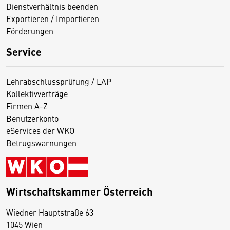
Dienstverhältnis beenden
Exportieren / Importieren
Förderungen
Service
Lehrabschlussprüfung / LAP
Kollektivverträge
Firmen A-Z
Benutzerkonto
eServices der WKO
Betrugswarnungen
Wirtschaftskammer Österreich
Wiedner Hauptstraße 63
D
1045 Wien
i