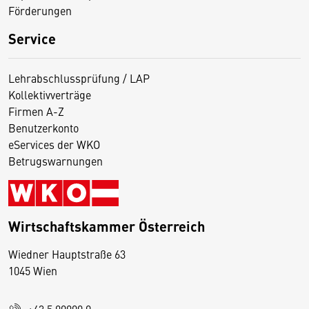
Förderungen
Service
Lehrabschlussprüfung / LAP
Kollektivverträge
Firmen A-Z
Benutzerkonto
eServices der WKO
Betrugswarnungen
Wirtschaftskammer Österreich
Wiedner Hauptstraße 63
D
1045 Wien
i
e