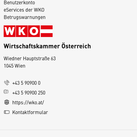
Benutzerkonto
eServices der WKO
Betrugswarnungen
Wirtschaftskammer Österreich
Wiedner Hauptstraße 63
D
1045 Wien
i
e
+43 5 90900 0
s
e
+43 5 90900 250
S
https://wko.at/
e
Kontaktformular
it
e
v