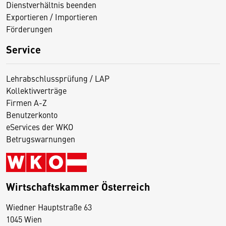
Dienstverhältnis beenden
Exportieren / Importieren
Förderungen
Service
Lehrabschlussprüfung / LAP
Kollektivverträge
Firmen A-Z
Benutzerkonto
eServices der WKO
Betrugswarnungen
Wirtschaftskammer Österreich
Wiedner Hauptstraße 63
D
1045 Wien
i