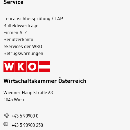
Service
Lehrabschlussprüfung / LAP
Kollektivverträge
Firmen A-Z
Benutzerkonto
eServices der WKO
Betrugswarnungen
Wirtschaftskammer Österreich
Wiedner Hauptstraße 63
D
1045 Wien
i
e
+43 5 90900 0
s
e
+43 5 90900 250