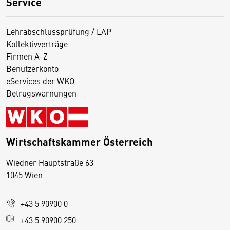
Service
Lehrabschlussprüfung / LAP
Kollektivverträge
Firmen A-Z
Benutzerkonto
eServices der WKO
Betrugswarnungen
Wirtschaftskammer Österreich
Wiedner Hauptstraße 63
D
1045 Wien
i
e
+43 5 90900 0
s
e
+43 5 90900 250