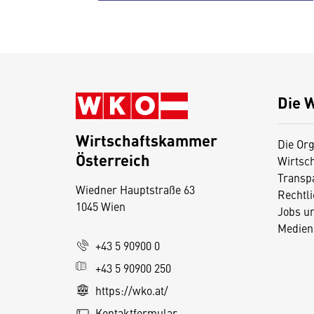
Die 
Wirtschaftskammer
Die Org
Österreich
Wirtsc
D
Transp
Wiedner Hauptstraße 63
i
Rechtl
1045 Wien
Jobs u
e
Medien
s
+43 5 90900 0
e
+43 5 90900 250
S
e
https://wko.at/
it
Kontaktformular