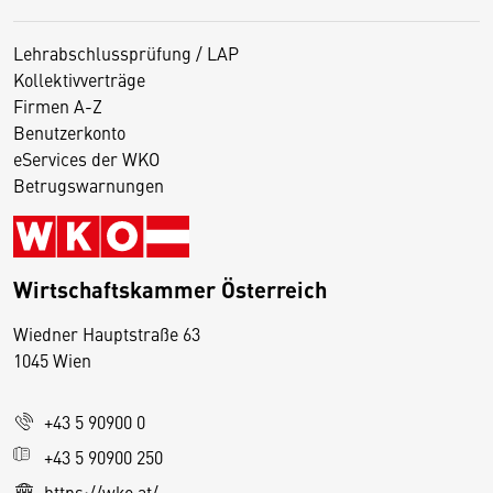
Lehrabschlussprüfung / LAP
Kollektivverträge
Firmen A-Z
Benutzerkonto
eServices der WKO
Betrugswarnungen
Wirtschaftskammer Österreich
Wiedner Hauptstraße 63
D
1045 Wien
i
e
+43 5 90900 0
s
e
+43 5 90900 250
S
https://wko.at/