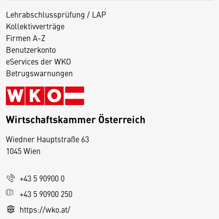
Lehrabschlussprüfung / LAP
Kollektivverträge
Firmen A-Z
Benutzerkonto
eServices der WKO
Betrugswarnungen
Wirtschaftskammer Österreich
Wiedner Hauptstraße 63
D
1045 Wien
i
e
+43 5 90900 0
s
e
+43 5 90900 250
S
https://wko.at/