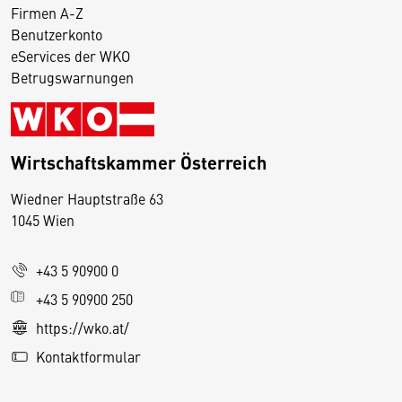
Firmen A-Z
Benutzerkonto
eServices der WKO
Betrugswarnungen
Wirtschaftskammer Österreich
Wiedner Hauptstraße 63
D
1045 Wien
i
e
+43 5 90900 0
s
e
+43 5 90900 250
S
https://wko.at/
e
Kontaktformular
it
e