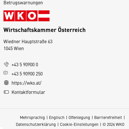
Betrugswarnungen
Wirtschaftskammer Österreich
Wiedner Hauptstraße 63
D
1045 Wien
i
e
+43 5 90900 0
s
e
+43 5 90900 250
S
https://wko.at/
e
Kontaktformular
it
e
v
Mehrsprachig
Englisch
Offenlegung
Barrierefreiheit
e
Datenschutzerklärung
Cookie-Einstellungen
© 2026 WKO
r