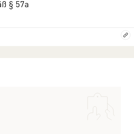
äß § 57a