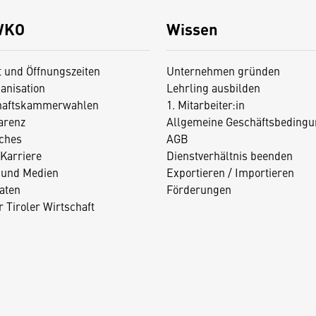
WKO
Wissen
t und Öffnungszeiten
Unternehmen gründen
anisation
Lehrling ausbilden
haftskammerwahlen
1. Mitarbeiter:in
arenz
Allgemeine Geschäftsbedingu
iches
AGB
Karriere
Dienstverhältnis beenden
 und Medien
Exportieren / Importieren
aten
Förderungen
 Tiroler Wirtschaft