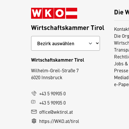
Die 
Wirtschaftskammer Tirol
Kontak
Die Org
Wirtsc
Transp
Rechtl
Wirtschaftskammer Tirol
Jobs & 
D
Wilhelm-Greil-Straße 7
Presse
i
6020 Innsbruck
Mediad
e
e-Paper
s
+43 5 90905 0
e
+43 5 90905 0
S
e
office@wktirol.at
it
https://WKO.at/tirol
e