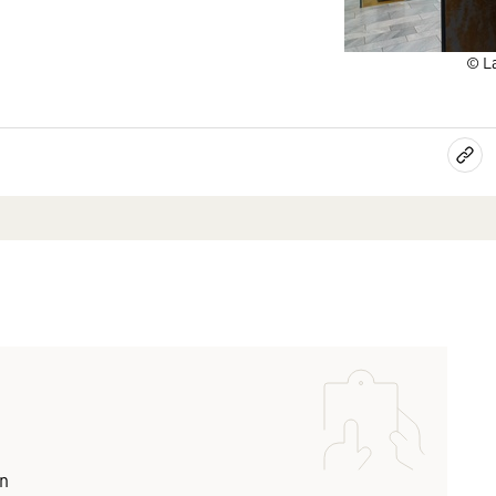
© La
en