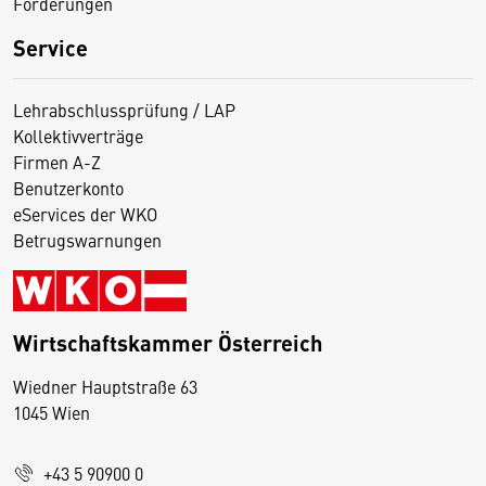
Förderungen
Service
Lehrabschlussprüfung / LAP
Kollektivverträge
Firmen A-Z
Benutzerkonto
eServices der WKO
Betrugswarnungen
Wirtschaftskammer Österreich
Wiedner Hauptstraße 63
D
1045 Wien
i
e
+43 5 90900 0
s