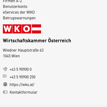
Firmen A-Z
Benutzerkonto
eServices der WKO
Betrugswarnungen
Wirtschaftskammer Österreich
Wiedner Hauptstraße 63
D
1045 Wien
i
e
+43 5 90900 0
s
e
+43 5 90900 250
S
https://wko.at/
e
Kontaktformular
it
e