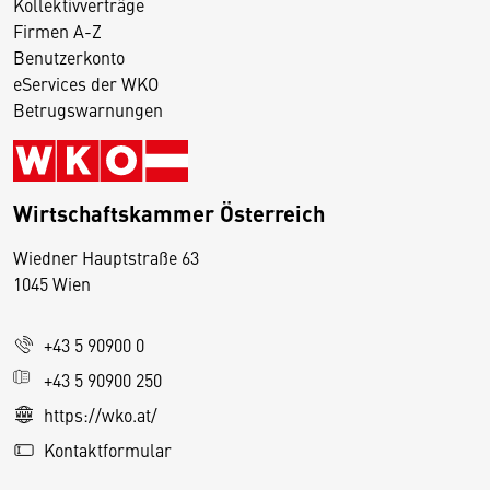
Kollektivverträge
Firmen A-Z
Benutzerkonto
eServices der WKO
Betrugswarnungen
Wirtschaftskammer Österreich
Wiedner Hauptstraße 63
D
1045 Wien
i
e
+43 5 90900 0
s
e
+43 5 90900 250
S
https://wko.at/
e
Kontaktformular
it