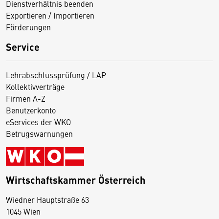
Dienstverhältnis beenden
Exportieren / Importieren
Förderungen
Service
Lehrabschlussprüfung / LAP
Kollektivverträge
Firmen A-Z
Benutzerkonto
eServices der WKO
Betrugswarnungen
Wirtschaftskammer Österreich
Wiedner Hauptstraße 63
D
1045 Wien
i