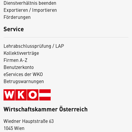
Dienstverhältnis beenden
Exportieren / Importieren
Förderungen
Service
Lehrabschlussprüfung / LAP
Kollektivverträge
Firmen A-Z
Benutzerkonto
eServices der WKO
Betrugswarnungen
Wirtschaftskammer Österreich
Wiedner Hauptstraße 63
D
1045 Wien
i