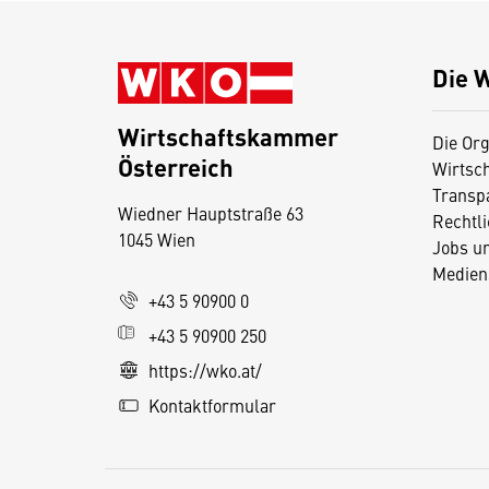
Die 
Wirtschaftskammer
Die Org
Österreich
Wirtsc
D
Transp
Wiedner Hauptstraße 63
i
Rechtl
1045 Wien
Jobs u
e
Medien
s
+43 5 90900 0
e
+43 5 90900 250
S
e
https://wko.at/
it
Kontaktformular
e
v
e