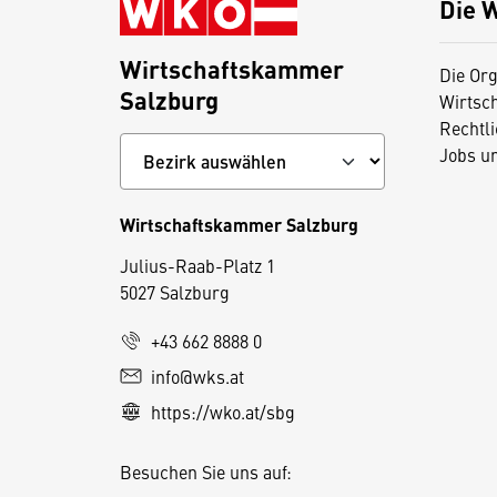
Die 
Wirtschaftskammer
Die Org
Salzburg
Wirtsc
Rechtl
Jobs u
Wirtschaftskammer Salzburg
Julius-Raab-Platz 1
5027 Salzburg
D
i
+43 662 8888 0
e
info@wks.at
s
https://wko.at/sbg
e
S
Besuchen Sie uns auf:
e