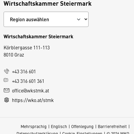
Wirtschaftskammer Steiermark
Wirtschaftskammer Steiermark
Körblergasse 111-113
D
8010 Graz
i
e
+43 316 601
s
e
+43 316 601 361
S
office@wkstmk.at
e
https://wko.at/stmk
it
e
v
Mehrsprachig
Englisch
Offenlegung
Barrierefreiheit
e
Datenschutzerklärung
Cookie-Einstellungen
© 2026 WKO