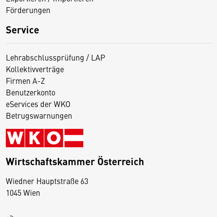
Förderungen
Service
Lehrabschlussprüfung / LAP
Kollektivverträge
Firmen A-Z
Benutzerkonto
eServices der WKO
Betrugswarnungen
Wirtschaftskammer Österreich
Wiedner Hauptstraße 63
D
1045 Wien
i
e