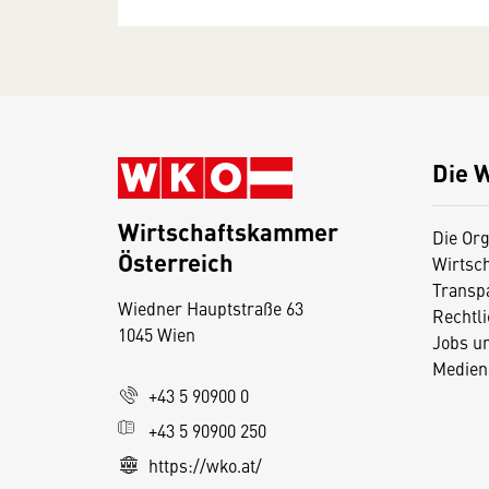
Die 
Wirtschaftskammer
Die Org
Österreich
Wirtsc
D
Transp
Wiedner Hauptstraße 63
i
Rechtl
1045 Wien
Jobs u
e
Medien
s
+43 5 90900 0
e
+43 5 90900 250
S
e
https://wko.at/