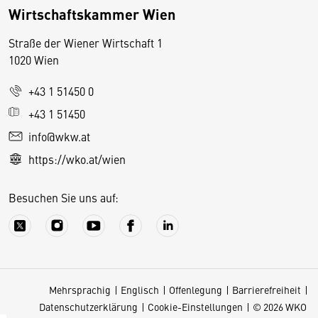
Wirtschaftskammer Wien
Straße der Wiener Wirtschaft 1
1020 Wien
+43 1 51450 0
D
+43 1 51450
i
info@wkw.at
e
https://wko.at/wien
s
e
Besuchen Sie uns auf:
S
e
it
e
v
Mehrsprachig
Englisch
Offenlegung
Barrierefreiheit
e
Datenschutzerklärung
Cookie-Einstellungen
© 2026 WKO
r