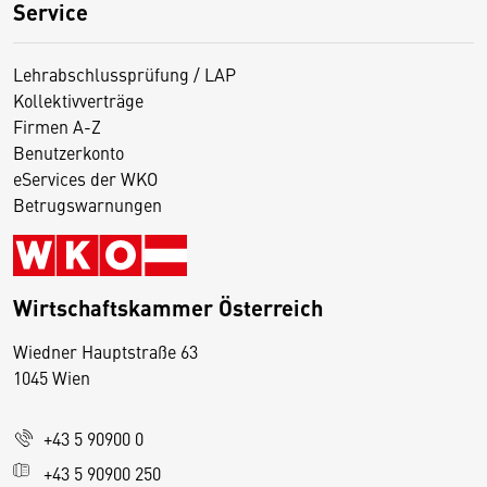
Service
Lehrabschlussprüfung / LAP
Kollektivverträge
Firmen A-Z
Benutzerkonto
eServices der WKO
Betrugswarnungen
Wirtschaftskammer Österreich
Wiedner Hauptstraße 63
D
1045 Wien
i
e
+43 5 90900 0
s
e
+43 5 90900 250