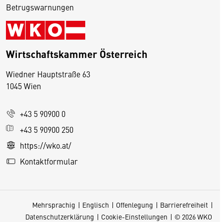
Betrugswarnungen
Wirtschaftskammer Österreich
Wiedner Hauptstraße 63
D
1045 Wien
i
e
+43 5 90900 0
s
e
+43 5 90900 250
S
https://wko.at/
e
Kontaktformular
it
e
v
Mehrsprachig
Englisch
Offenlegung
Barrierefreiheit
e
Datenschutzerklärung
Cookie-Einstellungen
© 2026 WKO