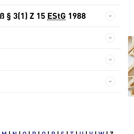
 § 3(1) Z 15
EStG
1988
|
M
|
N
|
O
|
P
|
Q
|
R
|
S
|
T
|
U
|
V
|
W
| Z