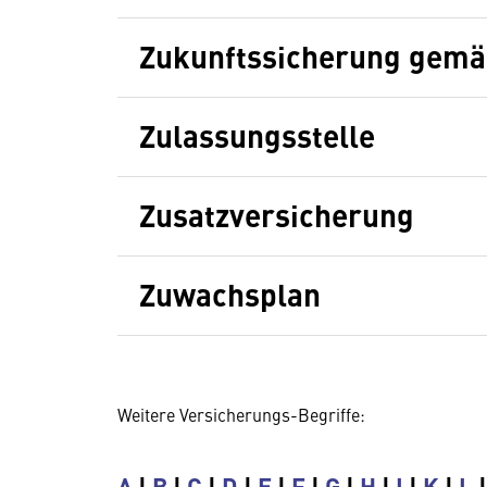
Zukunftssicherung gemäß
Zulassungsstelle
Zusatzversicherung
Zuwachsplan
Weitere Versicherungs-Begriffe:
A
|
B
|
C
|
D
|
E
|
F
|
G
|
H
|
I
|
K
|
L