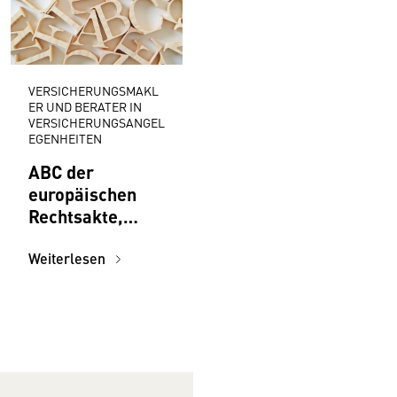
VERSICHERUNGSMAKL
ER UND BERATER IN
VERSICHERUNGSANGEL
EGENHEITEN
ABC der
europäischen
Rechtsakte,
Initiativen,
Institutionen für
Weiterlesen
Versicherungsm
akler:innen