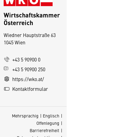
Wirtschaftskammer
Österreich
Wiedner Hauptstraße 63
1045 Wien
+43 5 90900 0
D
+43 5 90900 250
i
https://wko.at/
e
Kontaktformular
s
e
S
e
Mehrsprachig
Englisch
it
Offenlegung
Barrierefreiheit
e