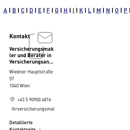
A
|
B
|
C
|
D
|
E
|
F
|
G
|
H
|
I
|
K
|
L
|
M
|
N
|
O
|
P
Kontakt
Versicherungsmak
ler und Berater in
Versicherungsang
elegenheiten,
Wiedner Hauptstraße
Fachverband
57
1040 Wien
+43 5 90900 4816
ihrversicherungsmakler@wko.at
Detaillierte
Kontaktseite