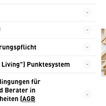
U
ungspflicht
ly Living") Punktesystem
dingungen für
 Berater in
eiten (
AGB