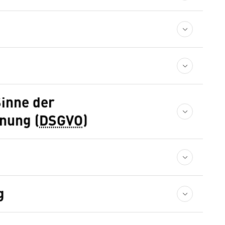
Sinne der
nung (
DSGVO
)
g