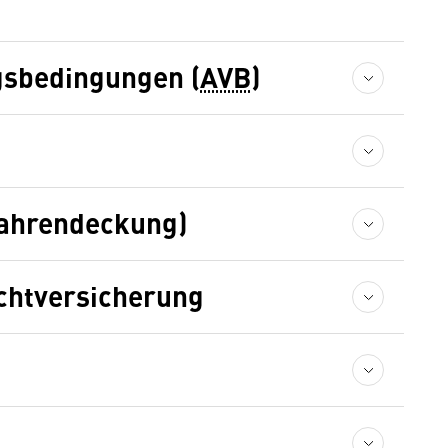
gsbedingungen (
AVB
)
fahrendeckung)
chtversicherung