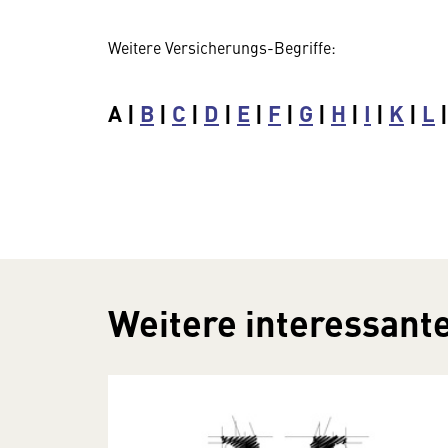
Weitere Versicherungs-Begriffe:
A |
B
|
C
|
D
|
E
|
F
|
G
|
H
|
I
|
K
|
L
Weitere interessante