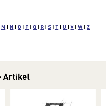
|
M
|
N
|
O
|
P
|
Q
|
R
|
S
|
T
|
U
|
V
|
W
|
Z
 Artikel