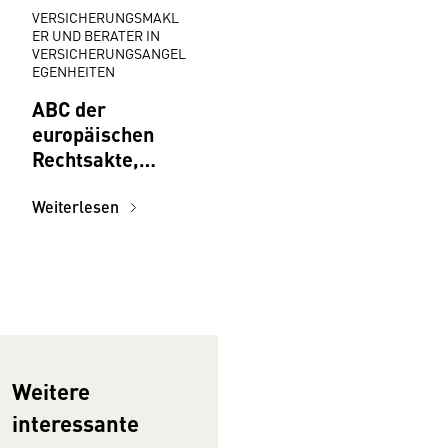
VERSICHERUNGSMAKL
ER UND BERATER IN
VERSICHERUNGSANGEL
EGENHEITEN
ABC der
europäischen
Rechtsakte,
Initiativen,
Institutionen für
Weiterlesen
Versicherungsm
akler:innen
Weitere
interessante