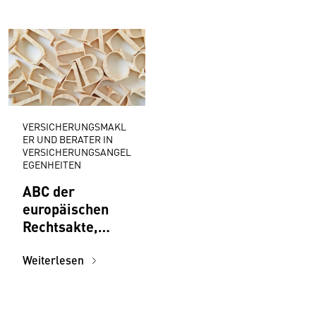
VERSICHERUNGSMAKL
ER UND BERATER IN
VERSICHERUNGSANGEL
EGENHEITEN
ABC der
europäischen
Rechtsakte,
Initiativen,
Institutionen für
Weiterlesen
Versicherungsm
akler:innen