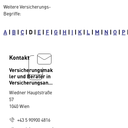
Weitere Versicherungs-
Begriffe:
A
|
B
|
C
| D |
E
|
F
|
G
|
H
|
I
|
K
|
L
|
M
|
N
|
O
|
P
Kontakt
Versicherungsmak
ler und Berater in
Versicherungsang
elegenheiten,
Wiedner Hauptstraße
Fachverband
57
1040 Wien
+43 5 90900 4816