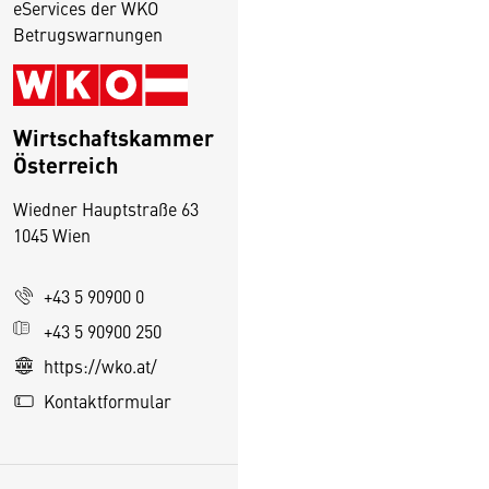
eServices der WKO
Betrugswarnungen
Wirtschaftskammer
Österreich
Wiedner Hauptstraße 63
1045 Wien
+43 5 90900 0
D
+43 5 90900 250
i
https://wko.at/
e
Kontaktformular
s
e
S