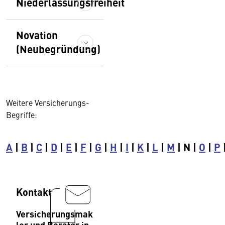
Niederlassungsfreiheit
Novation
(Neubegründung)
Weitere Versicherungs-
Begriffe:
A
|
B
|
C
|
D
|
E
|
F
|
G
|
H
|
I
|
K
|
L
|
M
| N |
O
|
P
Kontakt
Versicherungsmak
ler und Berater in