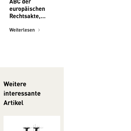
ABC der
europäischen
Rechtsakte,
Initiativen,
Institutionen für
Weiterlesen
Versicherungsm
akler:innen
Weitere
interessante
Artikel