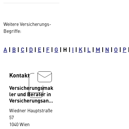
Weitere Versicherungs-
Begriffe:
A
|
B
|
C
|
D
|
E
|
F
|
G
| H |
I
|
K
|
L
|
M
|
N
|
O
|
P
Kontakt
Versicherungsmak
ler und Berater in
Versicherungsang
elegenheiten,
Wiedner Hauptstraße
Fachverband
57
1040 Wien