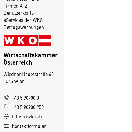
Firmen A-Z
Benutzerkonto
eServices der WKO
Betrugswarnungen
Wirtschaftskammer
Österreich
Wiedner Hauptstraße 63
1045 Wien
+43 5 90900 0
D
+43 5 90900 250
i
https://wko.at/
e
Kontaktformular
s