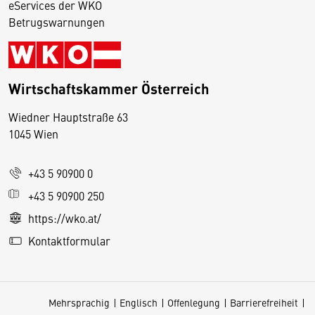
eServices der WKO
Betrugswarnungen
Wirtschaftskammer Österreich
Wiedner Hauptstraße 63
D
1045 Wien
i
e
+43 5 90900 0
s
e
+43 5 90900 250
S
https://wko.at/
e
Kontaktformular
it
e
v
Mehrsprachig
Englisch
Offenlegung
Barrierefreiheit
e