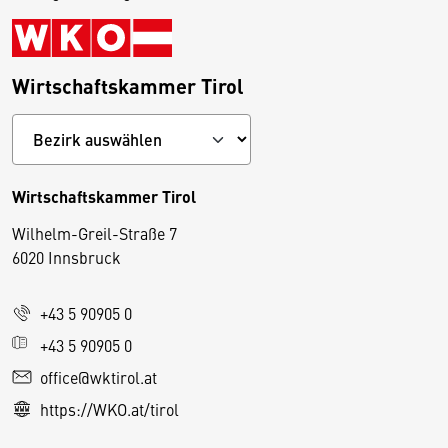
Wirtschaftskammer Tirol
Wirtschaftskammer Tirol
Wilhelm-Greil-Straße 7
D
6020 Innsbruck
i
e
+43 5 90905 0
s
e
+43 5 90905 0
S
office@wktirol.at
e
https://WKO.at/tirol
it