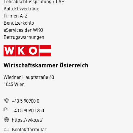
Lehrabschlussprüfung / LAP
Kollektivverträge
Firmen A-Z
Benutzerkonto
eServices der WKO
Betrugswarnungen
Wirtschaftskammer Österreich
Wiedner Hauptstraße 63
D
1045 Wien
i
e
+43 5 90900 0
s
e
+43 5 90900 250
S
https://wko.at/
e
Kontaktformular