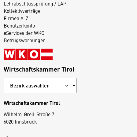
Lehrabschlussprüfung / LAP
Kollektivverträge
Firmen A-Z
Benutzerkonto
eServices der WKO
Betrugswarnungen
Wirtschaftskammer Tirol
Wirtschaftskammer Tirol
Wilhelm-Greil-Straße 7
D
6020 Innsbruck
i
e