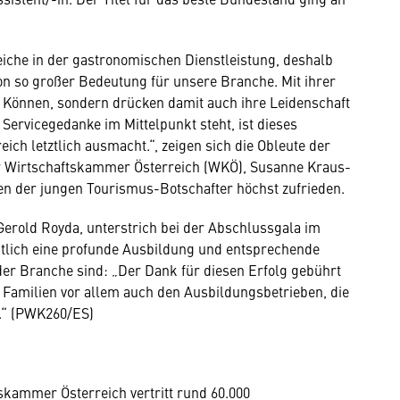
eiche in der gastronomischen Dienstleistung, deshalb
on so großer Bedeutung für unsere Branche. Mit ihrer
r Können, sondern drücken damit auch ihre Leidenschaft
Servicegedanke im Mittelpunkt steht, ist dieses
ch letztlich ausmacht.“, zeigen sich die Obleute der
er Wirtschaftskammer Österreich (WKÖ), Susanne Kraus-
en der jungen Tourismus-Botschafter höchst zufrieden.
erold Royda, unterstrich bei der Abschlussgala im
lich eine profunde Ausbildung und entsprechende
r Branche sind: „Der Dank für diesen Erfolg gebührt
Familien vor allem auch den Ausbildungsbetrieben, die
n.“ (PWK260/ES)
kammer Österreich vertritt rund 60.000