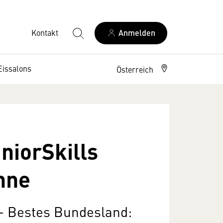
Kontakt
Anmelden
Eissalons
Österreich
niorSkills
hne
 – Bestes Bundesland: