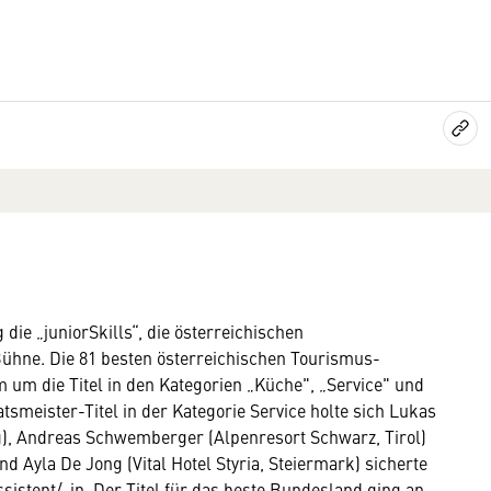
 die „juniorSkills“, die österreichischen
Bühne. Die 81 besten österreichischen Tourismus-
m um die Titel in den Kategorien „Küche", „Service" und
tsmeister-Titel in der Kategorie Service holte sich Lukas
g), Andreas Schwemberger (Alpenresort Schwarz, Tirol)
d Ayla De Jong (Vital Hotel Styria, Steiermark) sicherte
istent/-in. Der Titel für das beste Bundesland ging an