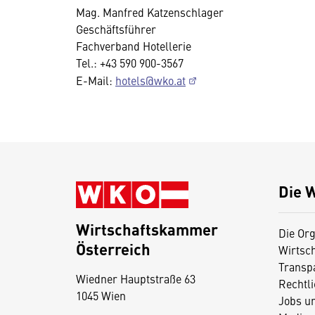
Mag. Manfred Katzenschlager
Geschäftsführer
Fachverband Hotellerie
Tel.: +43 590 900-3567
E-Mail:
hotels@wko.at
Die 
Wirtschaftskammer
Die Org
Österreich
Wirtsc
D
Transp
Wiedner Hauptstraße 63
i
Rechtl
1045 Wien
Jobs u
e