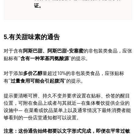
证。
5.有关甜味素的通告
对于含有
阿斯巴甜、阿斯巴甜-安塞蜜
的非包装类食品，应张
贴标有“
含有一种苯基丙氨酸源
”的提示。
对于添加
多价乙醇
量超过10%的非包装类食品，应张贴标
有“
过量食用可能会引起腹泻
”的提示。
提示要清晰可辨、持久不变并要求设置在贴标、价签的醒目
位置，可附在食品上或者与其就近—在集体餐饮提供企业的
设施中— 在菜肴或饮品菜单上以及通常情况下最终消费者能
够看到的一份店堂通知都可以设置。
注意：这份通告始终都要以文字形式完成，即便在平常过敏