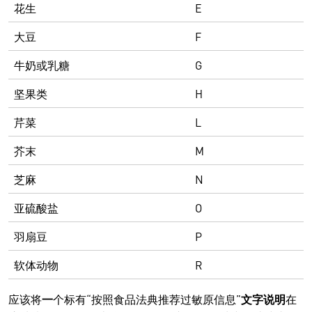
花生
E
大豆
F
牛奶或乳糖
G
坚果类
H
芹菜
L
芥末
M
芝麻
N
亚硫酸盐
O
羽扇豆
P
软体动物
R
应该将
一
个标有“按照食品法典推荐过敏原信息”
文字说明
在