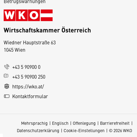
Betrugswarnungen
Wirtschaftskammer Österreich
Wiedner Hauptstraße 63
D
1045 Wien
i
e
+43 5 90900 0
s
e
+43 5 90900 250
S
https://wko.at/
e
Kontaktformular
it
e
v
Mehrsprachig
Englisch
Offenlegung
Barrierefreiheit
e
Datenschutzerklärung
Cookie-Einstellungen
© 2026 WKO
r