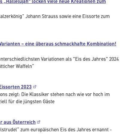
s „Hallelujah" locken viele neue Kreationen zum
Walzerkönig” Johann Strauss sowie eine Eissorte zum
en Varianten – eine überaus schmackhafte Kombination!
terschiedlichsten Variationen als "Eis des Jahres" 2024
ütticher Waffeln“
 Eissorten 2023
s zeigt: Die Klassiker stehen nach wie vor hoch im
ell für die jüngsten Gäste
r aus Österreich
pfelstrudel“ zum europäischen Eis des Jahres ernannt -