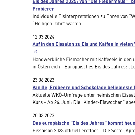
Eis des Jahres 2025: Von "Die Fledermaus"“ bi
Probieren
Individuelle Eisinterpretationen zu Ehren von “
“Heiligen Jahr” warten
12.03.2024
Auf in den Eissalon zu Eis und Kaffee in viel
Handwerkliche Eismacher mit Kaffeeeis in den un
in Österreich - Europäisches Eis des Jahres: „L
23.06.2023
Vanille, Erdbeere und Schokolade beliebteste
Aktuelle WKÖ-Umfrage unter heimischen Eissalon
Kurs - Ab 26. Juni: Die „Kinder-Eiswochen“ spezi
20.03.2023
Das europäische "Eis des Jahres" kommt heue
Eissaison 2023 offiziell eröffnet – Die Sorte „A