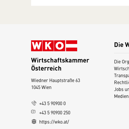
Die 
Wirtschaftskammer
Die Org
Österreich
Wirtsc
D
Transp
Wiedner Hauptstraße 63
i
Rechtl
1045 Wien
Jobs u
e
Medien
s
+43 5 90900 0
e
+43 5 90900 250
S
e
https://wko.at/
it