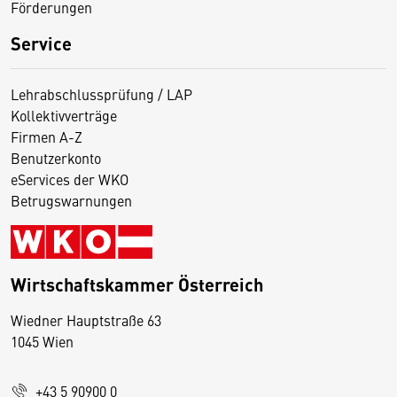
Förderungen
Service
Lehrabschlussprüfung / LAP
Kollektivverträge
Firmen A-Z
Benutzerkonto
eServices der WKO
Betrugswarnungen
Wirtschaftskammer Österreich
Wiedner Hauptstraße 63
D
1045 Wien
i
e
+43 5 90900 0
s