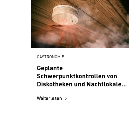
GASTRONOMIE
Geplante
Schwerpunktkontrollen von
Diskotheken und Nachtlokalen
durch die
Weiterlesen
Bezirksverwaltungsbehörden