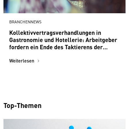
BRANCHENNEWS
Kollektivvertragsverhandlungen in
Gastronomie und Hotellerie: Arbeitgeber
fordern ein Ende des Taktierens der
Gewerkschaften auf dem Rücken der
Mitarbeiter:innen und Betriebe
Weiterlesen
Top-Themen