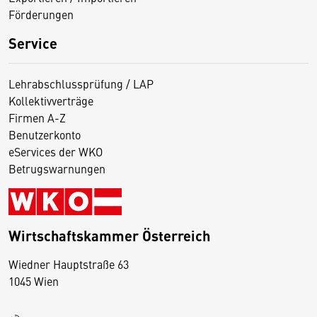
Förderungen
Service
Lehrabschlussprüfung / LAP
Kollektivverträge
Firmen A-Z
Benutzerkonto
eServices der WKO
Betrugswarnungen
Wirtschaftskammer Österreich
Wiedner Hauptstraße 63
D
1045 Wien
i
e