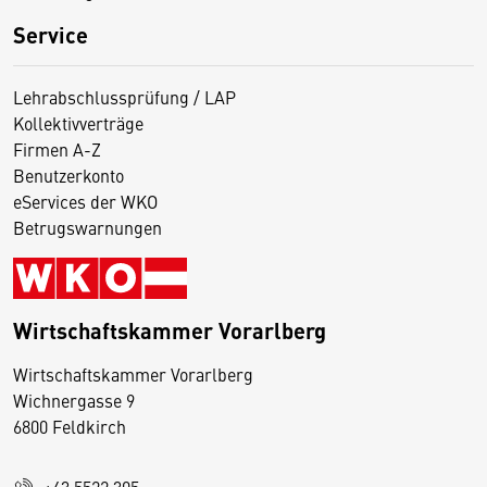
Service
Lehrabschlussprüfung / LAP
Kollektivverträge
Firmen A-Z
Benutzerkonto
eServices der WKO
Betrugswarnungen
Wirtschaftskammer Vorarlberg
D
Wirtschaftskammer Vorarlberg
i
Wichnergasse 9
6800 Feldkirch
e
s
+43 5522 305