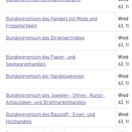
63, 10
Bundesgremium des Handels mit Mode und
Wiedn
Freizeitartikeln
63, 10
Bundesgremium des Direktvertriebes
Wiedn
63, 10
Bundesgremium des Papier- und
Wiedn
Spielwarenhandels
63, 10
Bundesgremium der Handelsagenten
Wiedn
63, 10
Bundesgremium des Juwelen-, Uhren-, Kunst-,
Wiedn
Antiquitäten- und Briefmarkenhandels
63, 10
Bundesgremium des Baustoff-, Eisen- und
Wiedn
Holzhandels
63, 10