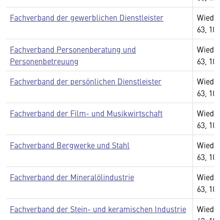
Fachverband der gewerblichen Dienstleister
Wiedn
63, 10
Fachverband Personenberatung und
Wiedn
Personenbetreuung
63, 10
Fachverband der persönlichen Dienstleister
Wiedn
63, 10
Fachverband der Film- und Musikwirtschaft
Wiedn
63, 10
Fachverband Bergwerke und Stahl
Wiedn
63, 10
Fachverband der Mineralölindustrie
Wiedn
63, 10
Fachverband der Stein- und keramischen Industrie
Wiedn