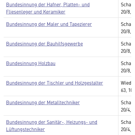
Bundesinnung der Hafner, Platten- und
Schau
Fliesenleger und Keramiker
20/8, 
Bundesinnung der Maler und Tapezierer
Schau
20/8, 
Bundesinnung der Bauhilfsgewerbe
Schau
20/8, 
Bundesinnung Holzbau
Schau
20/8, 
Bundesinnung der Tischler und Holzgestalter
Wiedn
63, 10
Bundesinnung der Metalltechniker
Schau
20/4, 
Bundesinnung der Sanitär-, Heizungs- und
Schau
Lüftungstechniker
20/4, 