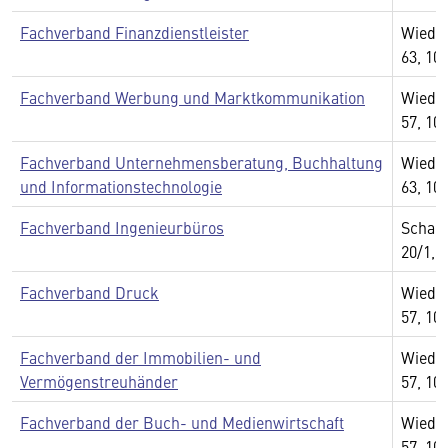
Fachverband Finanzdienstleister
Wiedn
63, 10
Fachverband Werbung und Marktkommunikation
Wiedn
57, 10
Fachverband Unternehmensberatung, Buchhaltung
Wiedn
und Informationstechnologie
63, 10
Fachverband Ingenieurbüros
Schau
20/1, 
Fachverband Druck
Wiedn
57, 10
Fachverband der Immobilien- und
Wiedn
Vermögenstreuhänder
57, 10
Fachverband der Buch- und Medienwirtschaft
Wiedn
57, 10