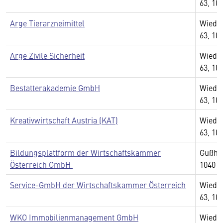
63, 10
Arge Tierarzneimittel
Wiedn
63, 10
Arge Zivile Sicherheit
Wiedn
63, 10
Bestatterakademie GmbH
Wiedn
63, 10
Kreativwirtschaft Austria (KAT)
Wiedn
63, 10
Bildungsplattform der Wirtschaftskammer
Gußhau
Österreich GmbH
1040 
Service-GmbH der Wirtschaftskammer Österreich
Wiedn
63, 10
WKO Immobilienmanagement GmbH
Wiedn