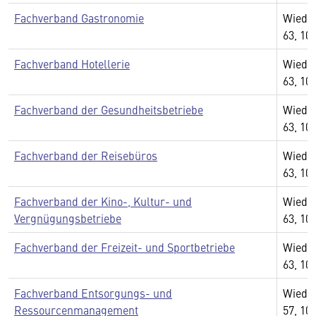
Fachverband Gastronomie
Wiedn
63, 10
Fachverband Hotellerie
Wiedn
63, 10
Fachverband der Gesundheitsbetriebe
Wiedn
63, 10
Fachverband der Reisebüros
Wiedn
63, 10
Fachverband der Kino-, Kultur- und
Wiedn
Vergnügungsbetriebe
63, 10
Fachverband der Freizeit- und Sportbetriebe
Wiedn
63, 10
Fachverband Entsorgungs- und
Wiedn
Ressourcenmanagement
57, 10