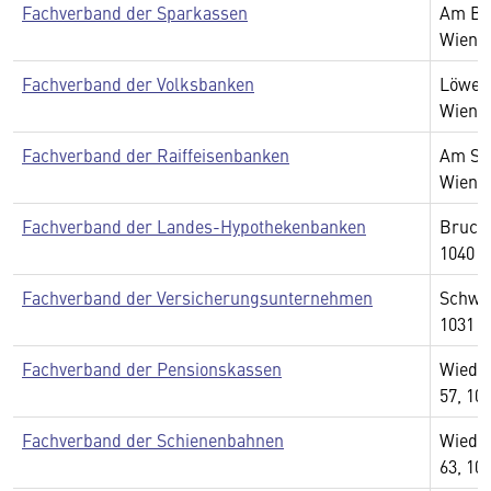
Fachverband der Sparkassen
Am Bel
Wien
Fachverband der Volksbanken
Löwels
Wien
Fachverband der Raiffeisenbanken
Am Sta
Wien
Fachverband der Landes-Hypothekenbanken
Bruckn
1040 
Fachverband der Versicherungsunternehmen
Schwar
1031 
Fachverband der Pensionskassen
Wiedn
57, 10
Fachverband der Schienenbahnen
Wiedn
63, 10