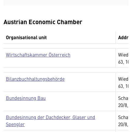
Austrian Economic Chamber
Organisational unit
Addre
Wirtschaftskammer Österreich
Wiedn
63, 10
Bilanzbuchhaltungsbehörde
Wiedn
63, 10
Bundesinnung Bau
Schau
20/8, 
Bundesinnung der Dachdecker, Glaser und
Schau
Spengler
20/8, 