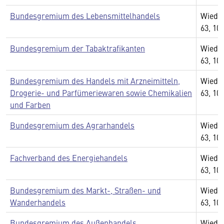
Bundesgremium des Lebensmittelhandels
Wiedn
63, 10
Bundesgremium der Tabaktrafikanten
Wiedn
63, 10
Bundesgremium des Handels mit Arzneimitteln,
Wiedn
Drogerie- und Parfümeriewaren sowie Chemikalien
63, 10
und Farben
Bundesgremium des Agrarhandels
Wiedn
63, 10
Fachverband des Energiehandels
Wiedn
63, 10
Bundesgremium des Markt-, Straßen- und
Wiedn
Wanderhandels
63, 10
Bundesgremium des Außenhandels
Wiedn