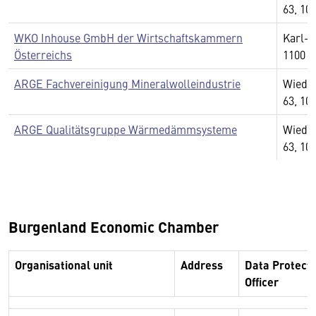
63, 10
WKO Inhouse GmbH der Wirtschaftskammern
Karl-P
Österreichs
1100 W
ARGE Fachvereinigung Mineralwolleindustrie
Wiedn
63, 10
ARGE Qualitätsgruppe Wärmedämmsysteme
Wiedn
63, 10
Burgenland Economic Chamber
Organisational unit
Address
Data Protecti
Officer