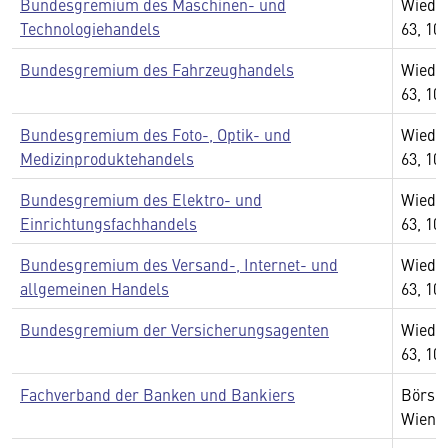
Bundesgremium des Maschinen- und
Wiedn
Technologiehandels
63, 10
Bundesgremium des Fahrzeughandels
Wiedn
63, 10
Bundesgremium des Foto-, Optik- und
Wiedn
Medizinproduktehandels
63, 10
Bundesgremium des Elektro- und
Wiedn
Einrichtungsfachhandels
63, 10
Bundesgremium des Versand-, Internet- und
Wiedn
allgemeinen Handels
63, 10
Bundesgremium der Versicherungsagenten
Wiedn
63, 10
Fachverband der Banken und Bankiers
Börseg
Wien