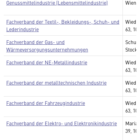
Genussmittelindustrie (Lebensmittelindustrie)
Wien
Fachverband der Textil-, Bekleidungs-, Schuh- und
Wiedn
Lederindustrie
63, 10
Fachverband der Gas- und
Schube
Wärmeversorgungsunternehmungen
Stock,
Fachverband der NE-Metallindustrie
Wiedn
63, 10
Fachverband der metalltechnischen Industrie
Wiedn
63, 10
Fachverband der Fahrzeugindustrie
Wiedn
63, 10
Fachverband der Elektro- und Elektronikindustrie
Mariah
39, 10