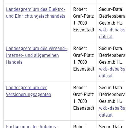
Landesgremium des Elektro-
Robert
Secur-Data
und Einrichtungsfachhandels
Graf-Platz
Betriebsberat
1, 7000
Ges.m.b.H.:
Eisenstadt
wkb-dsba@se
data.at
Landesgremium des Versand-,
Robert
Secur-Data
Internet- und allgemeinen
Graf-Platz
Betriebsberat
Handels
1, 7000
Ges.m.b.H.:
Eisenstadt
wkb-dsba@se
data.at
Landesgremium der
Robert
Secur-Data
Versicherungsagenten
Graf-Platz
Betriebsberat
1, 7000
Ges.m.b.H.:
Eisenstadt
wkb-dsba@se
data.at
Fachgruppe der Autobus-,
Robert
Secur-Data