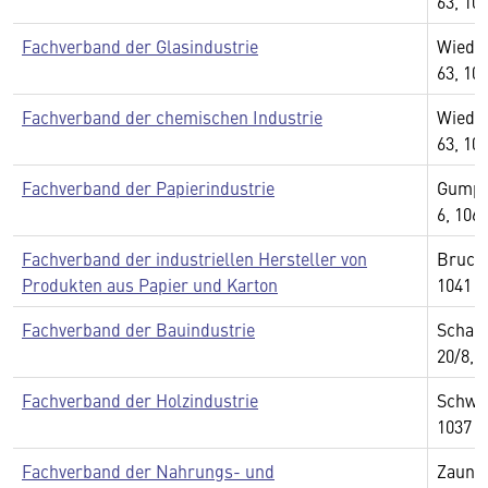
63, 10
Fachverband der Glasindustrie
Wiedn
63, 10
Fachverband der chemischen Industrie
Wiedn
63, 10
Fachverband der Papierindustrie
Gumpe
6, 106
Fachverband der industriellen Hersteller von
Bruckn
Produkten aus Papier und Karton
1041 
Fachverband der Bauindustrie
Schau
20/8, 
Fachverband der Holzindustrie
Schwar
1037 
Fachverband der Nahrungs- und
Zauner