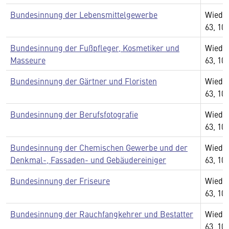
Bundesinnung der Lebensmittelgewerbe
Wiedn
63, 10
Bundesinnung der Fußpfleger, Kosmetiker und
Wiedn
Masseure
63, 10
Bundesinnung der Gärtner und Floristen
Wiedn
63, 10
Bundesinnung der Berufsfotografie
Wiedn
63, 10
Bundesinnung der Chemischen Gewerbe und der
Wiedn
Denkmal-, Fassaden- und Gebäudereiniger
63, 10
Bundesinnung der Friseure
Wiedn
63, 10
Bundesinnung der Rauchfangkehrer und Bestatter
Wiedn
63, 10