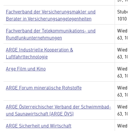
Fachverband der Versicherungsmakler und
Stuben
Berater in Versicherungsangelegenheiten
1010 
Fachverband der Telekommunikations- und
Wiedn
Rundfunkunternehmungen
63, 10
ARGE Industrielle Kooperation &
Wiedn
Luftfahrttechnologie
63, 10
Arge Film und Kino
Wiedn
63, 10
ARGE Forum mineralische Rohstoffe
Wiedn
63, 10
ARGE Österreichischer Verband der Schwimmbad-
Wiedn
und Saunawirtschaft (ARGE ÖVS)
63, 10
ARGE Sicherheit und Wirtschaft
Wiedn