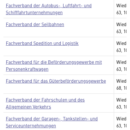
Fachverband der Autobus-, Luftfahrt- und
Wiedn
Schifffahrtunternehmungen
63, 10
Fachverband der Seilbahnen
Wiedn
63, 10
Fachverband Spedition und Logistik
Wiedn
63, 10
Fachverband für die Beförderungsgewerbe mit
Wiedn
Personenkraftwagen
63, 10
Fachverband für das Güterbeförderungsgewerbe
Wiedn
68, 10
Fachverband der Fahrschulen und des
Wiedn
Allgemeinen Verkehrs
63, 10
Fachverband der Garagen-, Tankstellen- und
Wiedn
Serviceunternehmungen
63, 10